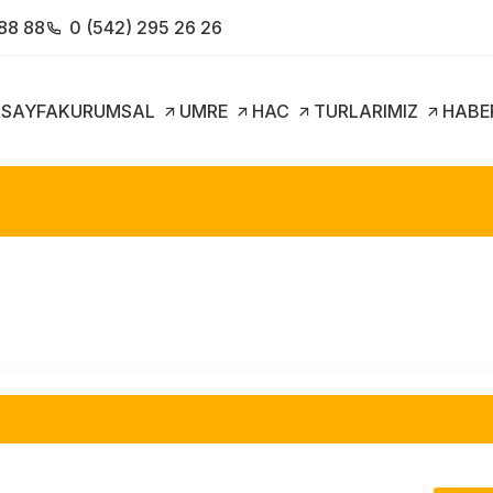
 88 88
0 (542) 295 26 26
SAYFA
KURUMSAL
UMRE
HAC
TURLARIMIZ
HABE