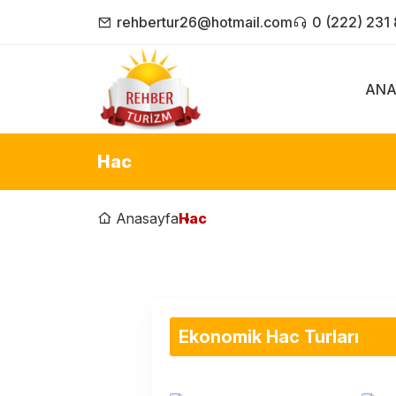
rehbertur26@hotmail.com
0 (222) 231
ANA
Hac
Anasayfa
Hac
Ekonomik Hac Turları