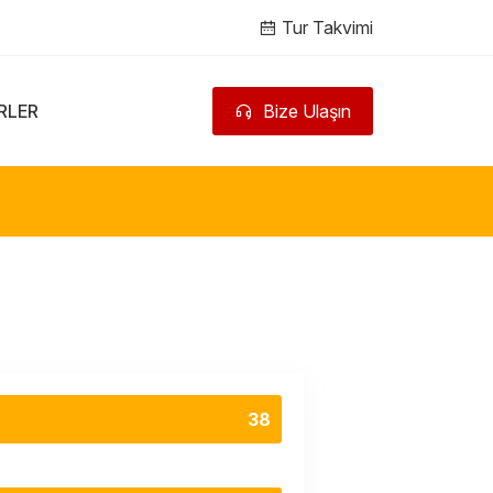
Tur Takvimi
RLER
Bize Ulaşın
38