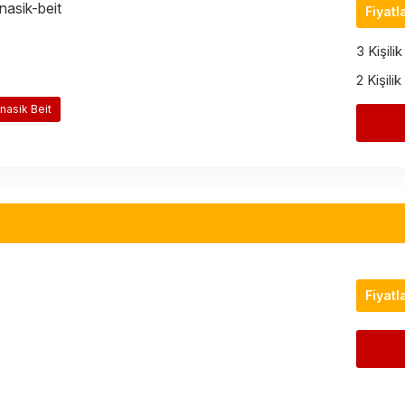
Fiyatl
3 Kişili
2 Kişili
asik Beit
Fiyatl