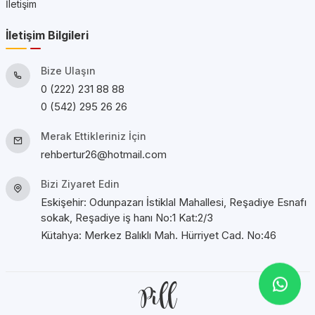
İletişim
İletişim Bilgileri
Bize Ulaşın
0 (222) 231 88 88
0 (542) 295 26 26
Merak Ettikleriniz İçin
rehbertur26@hotmail.com
Bizi Ziyaret Edin
Eskişehir: Odunpazarı İstiklal Mahallesi, Reşadiye Esnafı
sokak, Reşadiye iş hanı No:1 Kat:2/3
Kütahya: Merkez Balıklı Mah. Hürriyet Cad. No:46
Pill