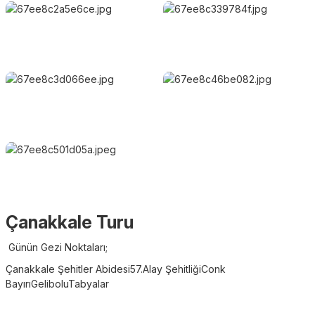
Çanakkale Turu
Günün Gezi Noktaları;
Çanakkale Şehitler Abidesi
57.Alay Şehitliği
Conk
Bayırı
Gelibolu
Tabyalar